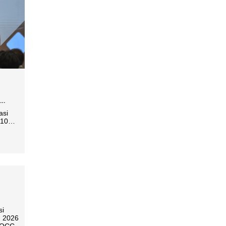
asi
2100
kuat
monis
n 2026