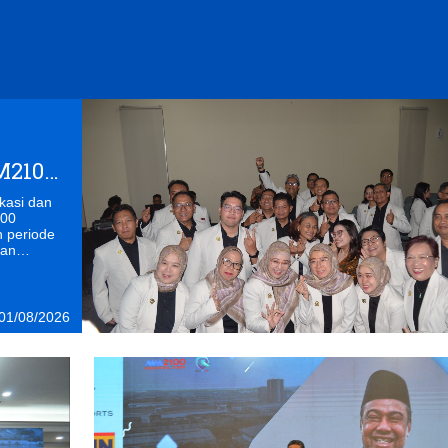
M2100
100
 periode
ran
 dan
ndustri
01/08/2026