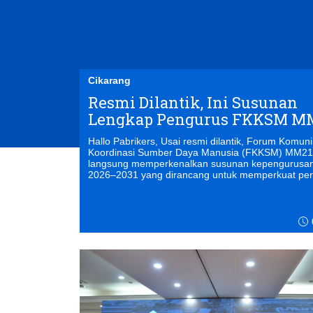
Cikarang
Resmi Dilantik, Ini Susunan
Lengkap Pengurus FKKSM M
Periode 2026–2031
Hallo Pabrikers, Usai resmi dilantik, Forum Komunikasi dan
Koordinasi Sumber Daya Manusia (FKKSM) MM2
langsung memperkenalkan susunan kepengurusan
2026–2031 yang dirancang untuk memperkuat pe
organisasi dalam mendukung hubungan industrial
pengembangan sumber daya manusia di kawasan i
MM2100.