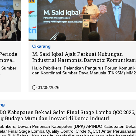
Cikarang
Periode
M. Said Iqbal Ajak Perkuat Hubungan
Inovasi
Industrial Harmonis, Darwoto: Komunikasi
Kunci Stabilitas Kawasan Industri
i Sumber
Hallo Pabrikers, Pelantikan Pengurus Forum Komunik
dan Koordinasi Sumber Daya Manusia (FKKSM) MM
pengurus
periode 2026–2031 tidak hanya menjadi momentum
sebut,
regenerasi kepengurusan, tetapi juga wadah memper
MM2100.
komitmen membangun hubungan industrial yang har
01/08/2026
asan
di kawasan industri.
 khidmat
) dari
ang
O Kabupaten Bekasi Gelar Final Stage Lomba QCC 2026,
g Budaya Mutu dan Inovasi di Dunia Industri
 Kabupaten (DPK) APINDO Kabupaten Bekasi
lar Final Stage Lomba Quality Control Circle (QCC) Antar Perusahaa