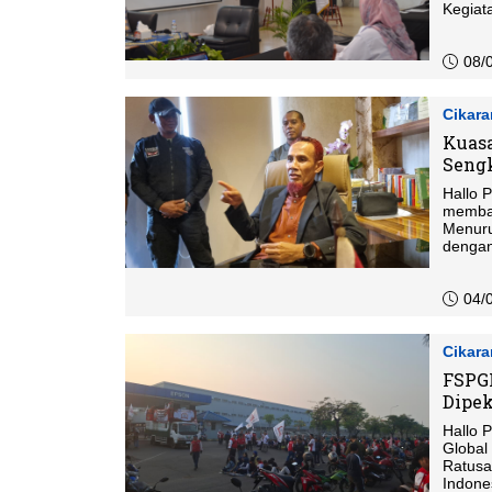
Kegiat
Bekasi
08/
Cikar
Kuasa
Sengk
Hallo 
memban
Menuru
dengan 
04/
Cikar
FSPGI
Dipek
Hallo P
Global
Ratusa
Indone