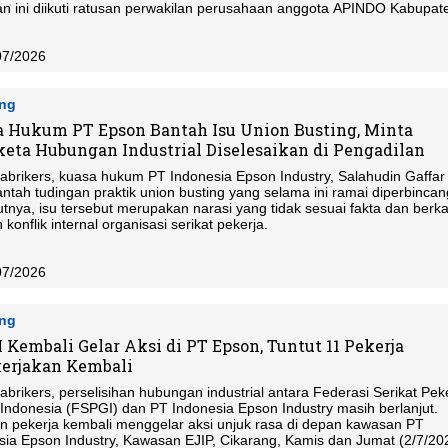
an ini diikuti ratusan perwakilan perusahaan anggota APINDO Kabupat
 dari berbagai sektor manufaktur.
07/2026
ang
 Hukum PT Epson Bantah Isu Union Busting, Minta
eta Hubungan Industrial Diselesaikan di Pengadilan
Pabrikers, kuasa hukum PT Indonesia Epson Industry, Salahudin Gaffar
tah tudingan praktik union busting yang selama ini ramai diperbincan
tnya, isu tersebut merupakan narasi yang tidak sesuai fakta dan berka
konflik internal organisasi serikat pekerja.
07/2026
ang
 Kembali Gelar Aksi di PT Epson, Tuntut 11 Pekerja
erjakan Kembali
abrikers, perselisihan hubungan industrial antara Federasi Serikat Pek
 Indonesia (FSPGI) dan PT Indonesia Epson Industry masih berlanjut.
n pekerja kembali menggelar aksi unjuk rasa di depan kawasan PT
sia Epson Industry, Kawasan EJIP, Cikarang, Kamis dan Jumat (2/7/20