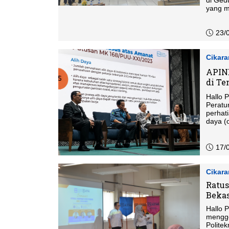
di Ged
yang m
berbag
lingku
23/
Cikar
APIND
di Te
Hallo 
Peratu
perhat
daya (
menjag
17/
Cikar
Ratus
Bekas
Hallo 
mengge
Polite