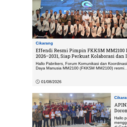
Cikarang
Effendi Resmi Pimpin FKKSM MM2100 
2026–2031, Siap Perkuat Kolaborasi dan 
SDM Industri
Hallo Pabrikers, Forum Komunikasi dan Koordinas
Daya Manusia MM2100 (FKKSM MM2100) resmi
memasuki babak baru dengan dilantiknya jajaran 
periode 2026–2031. Dalam kepengurusan baru ter
Effendi dipercaya sebagai Ketua Umum FKKSM 
01/08/2026
Pelantikan yang digelar di Gedung Pengelola Kaw
Industri MM2100, Jumat (31/7/2026), berlangsung
dan dihadiri ratusan praktisi Human Resources (HR
Cikar
berbagai perusahaan tenant di kawasan MM2100.
APIND
Doron
Hallo pabrikers, Dewan Pimpinan
mengge