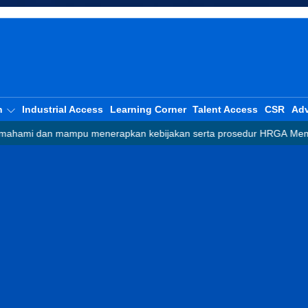
n
Industrial Access
Learning Corner
Talent Access
CSR
Adv
u menerapkan kebijakan serta prosedur HRGA Memiliki pengetahua