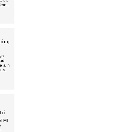
i QCC
ikan
cing
ya
adi
e alih
gus
tri
ATMI
a
.