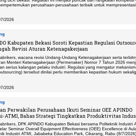
ung BLK Bekasi. Kegiatan ini menjadi puncak dari rangkaian kompetis
empertemukan perusahaan-perusahaan terbaik untuk mempresentas
ai inovasi dan upaya peningkatan kualitas yang telah diterapkan di
ngan kerja masing-masing.
07/2026
ang
O Kabupaten Bekasi Soroti Kepastian Regulasi Outsour
ngah Revisi Aturan Ketenagakerjaan
Pabrikers, wacana revisi Undang-Undang Ketenagakerjaan serta terbitn
ran Menteri Ketenagakerjaan (Permenaker) Nomor 7 Tahun 2026 menj
ian serius kalangan pelaku industri. Regulasi yang mengatur mekanism
outsourcing) tersebut dinilai perlu memberikan kepastian hukum sekali
a iklim investasi dan keberlangsungan lapangan kerja.
07/2026
ang
an Perwakilan Perusahaan Ikuti Seminar OEE APINDO
i-ATMI, Bahas Strategi Tingkatkan Produktivitas Indus
Pabrikers, DPK APINDO Kabupaten Bekasi bersama Politeknik Industri 
lar Seminar Overall Equipment Effectiveness (OEE) Excellence di Aul
knik Industri ATMI, Jababeka Education Park, Cikarang, Rabu (8/7/2026)