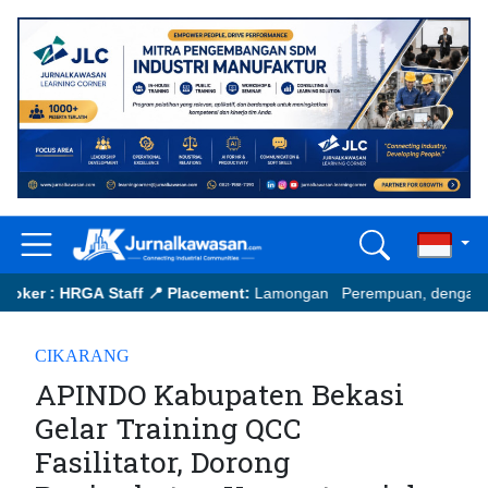
er : HRGA Staff
📍 Placement:
Lamongan Perempuan, dengan pengala
Send your updated CV to:
ih.hermawan@japfa.com
CIKARANG
APINDO Kabupaten Bekasi
Gelar Training QCC
Fasilitator, Dorong