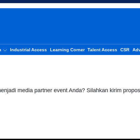
n
Industrial Access
Learning Corner
Talent Access
CSR
Adv
enjadi media partner event Anda? Silahkan kirim propo