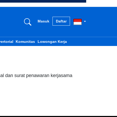
Masuk
Daftar
ertorial
Komunitas
Lowongan Kerja
sal dan surat penawaran kerjasama