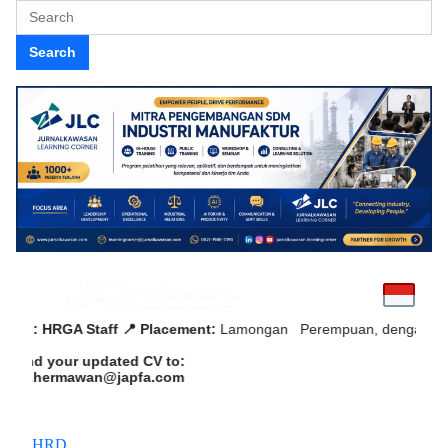
Search
 : HRGA Staff
📍 Placement:
Lamongan Perempuan, dengan pengalama
d your updated CV to:
.hermawan@japfa.com
HRD