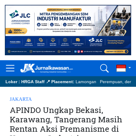
Loker : HRGA Staff
📍 Placement:
Lamongan Perempuan, dengan peng
📩
Send your updated CV to:
murih.hermawan@japfa.com
JAKARTA
APINDO Ungkap Bekasi,
Karawang, Tangerang Masih
Rentan Aksi Premanisme di