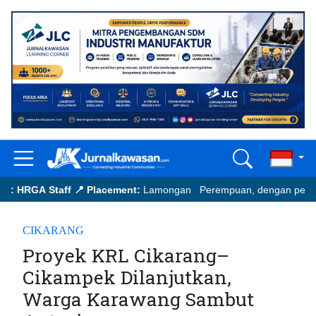
 HRGA Staff
📍 Placement:
Lamongan Perempuan, dengan pengalaman m
your updated CV to:
ermawan@japfa.com
CIKARANG
Proyek KRL Cikarang–
Cikampek Dilanjutkan,
Warga Karawang Sambut